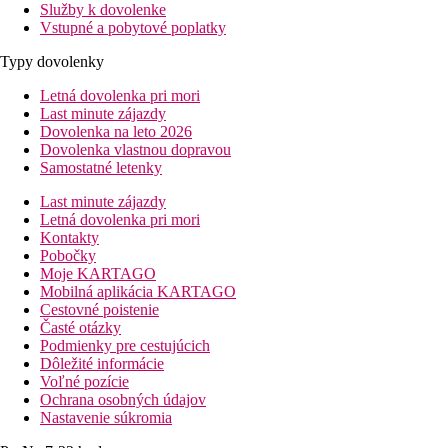
Služby k dovolenke
Vstupné a pobytové poplatky
Typy dovolenky
Letná dovolenka pri mori
Last minute zájazdy
Dovolenka na leto 2026
Dovolenka vlastnou dopravou
Samostatné letenky
Last minute zájazdy
Letná dovolenka pri mori
Kontakty
Pobočky
Moje KARTAGO
Mobilná aplikácia KARTAGO
Cestovné poistenie
Časté otázky
Podmienky pre cestujúcich
Dôležité informácie
Voľné pozície
Ochrana osobných údajov
Nastavenie súkromia