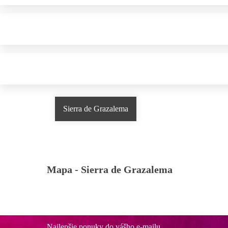
Sierra de Grazalema
Mapa -
Sierra de Grazalema
Najlepšie ponuky do vášho e-mailu