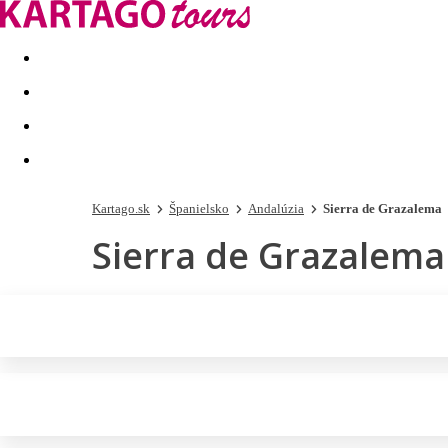
Last minute
Dovolenkové kluby
First minute - Leto 2026
Kartago.sk
Španielsko
Andalúzia
Sierra de Grazalema
Sierra de Grazalema