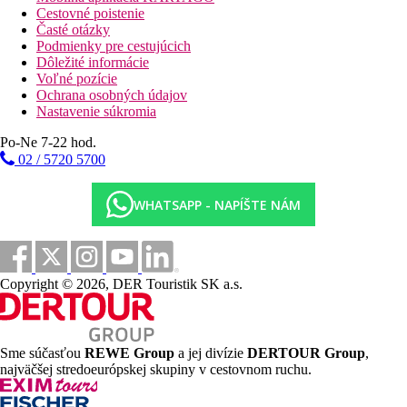
Cestovné poistenie
Časté otázky
Podmienky pre cestujúcich
Dôležité informácie
Voľné pozície
Ochrana osobných údajov
Nastavenie súkromia
Po-Ne 7-22 hod.
02 / 5720 5700
WHATSAPP - NAPÍŠTE NÁM
Copyright © 2026, DER Touristik SK a.s.
Sme súčasťou
REWE Group
a jej divízie
DERTOUR Group
,
najväčšej stredoeurópskej skupiny v cestovnom ruchu.