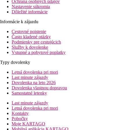
Ochrana osobných údajov
Nastavenie súkromia
Dôležité informácie
Informácie k zájazdu
Cestovné poistenie
Často kladené otázky
Podmienky pre cestujúcich
Služby k dovolenke
Vstupné a pobytové poplatky
Typy dovolenky
Letná dovolenka pri mori
Last minute zájazdy
Dovolenka na leto 2026
Dovolenka vlastnou dopravou
Samostatné letenky
Last minute zájazdy
Letná dovolenka pri mori
Kontakty
Pobočky
Moje KARTAGO
Mobilná aplikácia KARTAGO