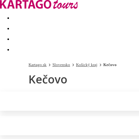
Last minute
Dovolenkové kluby
First minute - Leto 2026
Kartago.sk
Slovensko
Košický kraj
Kečovo
Kečovo