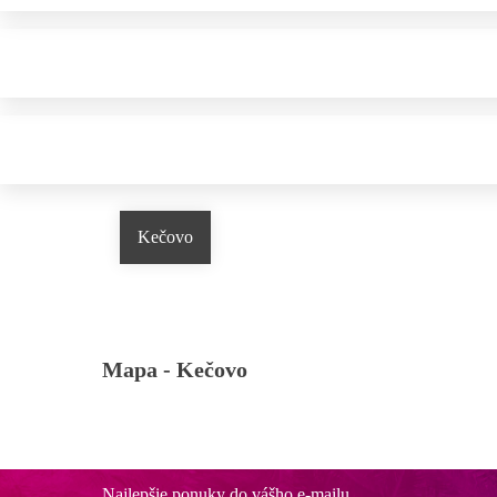
Kečovo
Mapa -
Kečovo
Najlepšie ponuky do vášho e-mailu