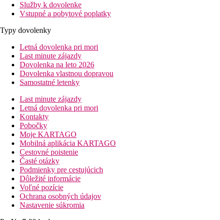
Služby k dovolenke
Vstupné a pobytové poplatky
Typy dovolenky
Letná dovolenka pri mori
Last minute zájazdy
Dovolenka na leto 2026
Dovolenka vlastnou dopravou
Samostatné letenky
Last minute zájazdy
Letná dovolenka pri mori
Kontakty
Pobočky
Moje KARTAGO
Mobilná aplikácia KARTAGO
Cestovné poistenie
Časté otázky
Podmienky pre cestujúcich
Dôležité informácie
Voľné pozície
Ochrana osobných údajov
Nastavenie súkromia