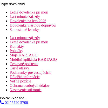
Typy dovolenky
Letná dovolenka pri mori
Last minute zájazdy
Dovolenka na leto 2026
Dovolenka vlastnou dopravou
Samostatné letenky
Last minute zájazdy
Letná dovolenka pri mori
Kontakty
Pobočky
Moje KARTAGO
Mobilná aplikácia KARTAGO
Cestovné poistenie
Časté otázky
Podmienky pre cestujúcich
Dôležité informácie
Voľné pozície
Ochrana osobných údajov
Nastavenie súkromia
Po-Ne 7-22 hod.
02 / 5720 5700