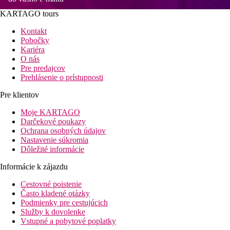
KARTAGO tours
Kontakt
Pobočky
Kariéra
O nás
Pre predajcov
Prehlásenie o prístupnosti
Pre klientov
Moje KARTAGO
Darčekové poukazy
Ochrana osobných údajov
Nastavenie súkromia
Dôležité informácie
Informácie k zájazdu
Cestovné poistenie
Často kladené otázky
Podmienky pre cestujúcich
Služby k dovolenke
Vstupné a pobytové poplatky