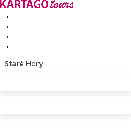
Last minute
Dovolenkové kluby
First minute - Leto 2026
Staré Hory