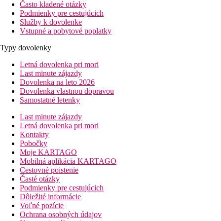
Často kladené otázky
Podmienky pre cestujúcich
Služby k dovolenke
Vstupné a pobytové poplatky
Typy dovolenky
Letná dovolenka pri mori
Last minute zájazdy
Dovolenka na leto 2026
Dovolenka vlastnou dopravou
Samostatné letenky
Last minute zájazdy
Letná dovolenka pri mori
Kontakty
Pobočky
Moje KARTAGO
Mobilná aplikácia KARTAGO
Cestovné poistenie
Časté otázky
Podmienky pre cestujúcich
Dôležité informácie
Voľné pozície
Ochrana osobných údajov