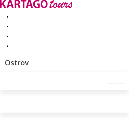
Last minute
Dovolenkové kluby
First minute - Leto 2026
Ostrov