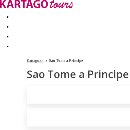
Last minute
Dovolenkové kluby
First minute - Leto 2026
Kartago.sk
Sao Tome a Principe
Sao Tome a Principe