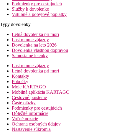
Podmienky pre cestujúcich
Služby k dovolenke
Vstupné a pobytové poplatky
Typy dovolenky
Letná dovolenka pri mori
Last minute zájazdy
Dovolenka na leto 2026
Dovolenka vlastnou dopravou
Samostatné letenky
Last minute zájazdy
Letná dovolenka pri mori
Kontakty
Pobočky
Moje KARTAGO
Mobilná aplikácia KARTAGO
Cestovné poistenie
Časté otázky
Podmienky pre cestujúcich
Dôležité informácie
Voľné pozície
Ochrana osobných údajov
Nastavenie súkromia