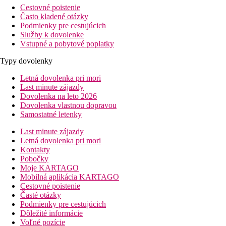
Cestovné poistenie
Často kladené otázky
Podmienky pre cestujúcich
Služby k dovolenke
Vstupné a pobytové poplatky
Typy dovolenky
Letná dovolenka pri mori
Last minute zájazdy
Dovolenka na leto 2026
Dovolenka vlastnou dopravou
Samostatné letenky
Last minute zájazdy
Letná dovolenka pri mori
Kontakty
Pobočky
Moje KARTAGO
Mobilná aplikácia KARTAGO
Cestovné poistenie
Časté otázky
Podmienky pre cestujúcich
Dôležité informácie
Voľné pozície