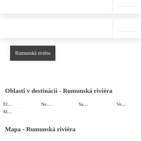
Rumunská riviéra
Oblasti v destinácii -
Rumunská riviéra
Eforie Nord
Neptun
Saturn
Venus
Mamaia
Mapa -
Rumunská riviéra