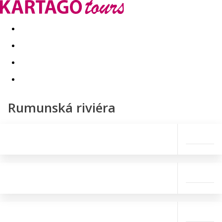
Last minute
Dovolenkové kluby
First minute - Leto 2026
Rumunská riviéra