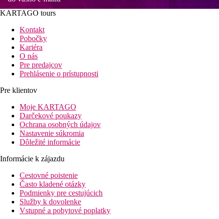
KARTAGO tours
Kontakt
Pobočky
Kariéra
O nás
Pre predajcov
Prehlásenie o prístupnosti
Pre klientov
Moje KARTAGO
Darčekové poukazy
Ochrana osobných údajov
Nastavenie súkromia
Dôležité informácie
Informácie k zájazdu
Cestovné poistenie
Často kladené otázky
Podmienky pre cestujúcich
Služby k dovolenke
Vstupné a pobytové poplatky