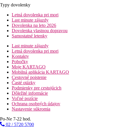
Typy dovolenky
Letná dovolenka pri mori
Last minute zájazdy
Dovolenka na leto 2026
Dovolenka vlastnou dopravou
Samostatné letenky
Last minute zájazdy
Letná dovolenka pri mori
Kontakty
Pobočky
Moje KARTAGO
Mobilná aplikácia KARTAGO
Cestovné poistenie
Časté otázky
Podmienky pre cestujúcich
Dôležité informácie
Voľné pozície
Ochrana osobných údajov
Nastavenie súkromia
Po-Ne 7-22 hod.
02 / 5720 5700