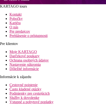
KARTAGO tours
Kontakt
Pobočky
Kariéra
O nás
Pre predajcov
Prehlásenie o prístupnosti
Pre klientov
Moje KARTAGO
Darčekové poukazy
Ochrana osobných údajov
Nastavenie súkromia
Dôležité informácie
Informácie k zájazdu
Cestovné poistenie
Často kladené otázky
Podmienky pre cestujúcich
Služby k dovolenke
Vstupné a pobytové poplatky