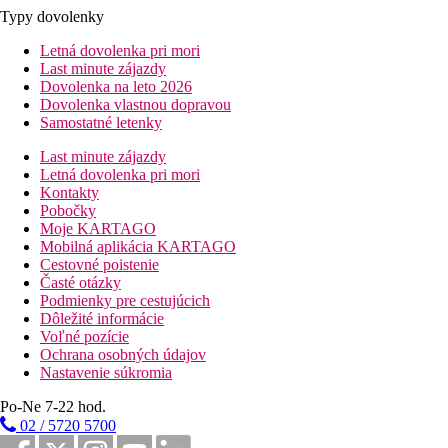
Typy dovolenky
Letná dovolenka pri mori
Last minute zájazdy
Dovolenka na leto 2026
Dovolenka vlastnou dopravou
Samostatné letenky
Last minute zájazdy
Letná dovolenka pri mori
Kontakty
Pobočky
Moje KARTAGO
Mobilná aplikácia KARTAGO
Cestovné poistenie
Časté otázky
Podmienky pre cestujúcich
Dôležité informácie
Voľné pozície
Ochrana osobných údajov
Nastavenie súkromia
Po-Ne 7-22 hod.
02 / 5720 5700