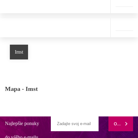
Imst
Mapa -
Imst
Najlepšie ponuky
ODOBERAŤ
do vášho e-mailu