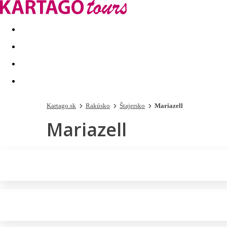
Last minute
Dovolenkové kluby
First minute - Leto 2026
Kartago.sk
Rakúsko
Štajersko
Mariazell
Mariazell