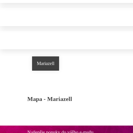
Mariazell
Mapa -
Mariazell
Najlepšie ponuky do vášho e-mailu