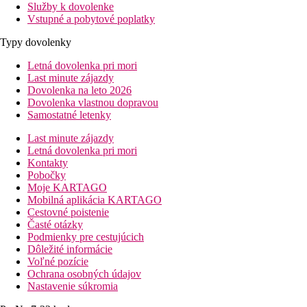
Služby k dovolenke
Vstupné a pobytové poplatky
Typy dovolenky
Letná dovolenka pri mori
Last minute zájazdy
Dovolenka na leto 2026
Dovolenka vlastnou dopravou
Samostatné letenky
Last minute zájazdy
Letná dovolenka pri mori
Kontakty
Pobočky
Moje KARTAGO
Mobilná aplikácia KARTAGO
Cestovné poistenie
Časté otázky
Podmienky pre cestujúcich
Dôležité informácie
Voľné pozície
Ochrana osobných údajov
Nastavenie súkromia