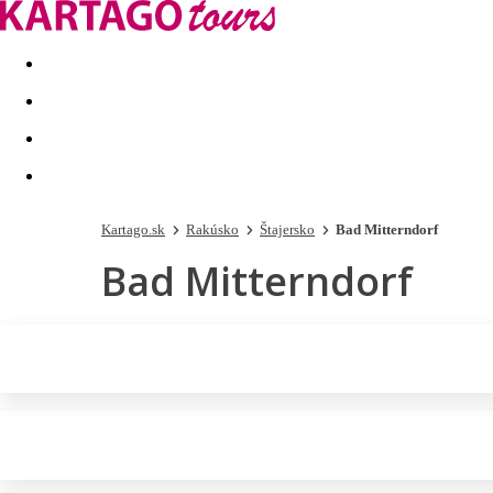
Last minute
Dovolenkové kluby
First minute - Leto 2026
Kartago.sk
Rakúsko
Štajersko
Bad Mitterndorf
Bad Mitterndorf