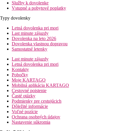
Služby k dovolenke
Vstupné a pobytové poplatky
Typy dovolenky
Letná dovolenka pri mori
Last minute zájazdy
Dovolenka na leto 2026
Dovolenka vlastnou dopravou
Samostatné letenky
Last minute zájazdy
Letná dovolenka pri mori
Kontakty
Pobočky
Moje KARTAGO
Mobilná aplikácia KARTAGO
Cestovné poistenie
Časté otázky
Podmienky pre cestujúcich
Dôležité informácie
Voľné pozície
Ochrana osobných údajov
Nastavenie súkromia