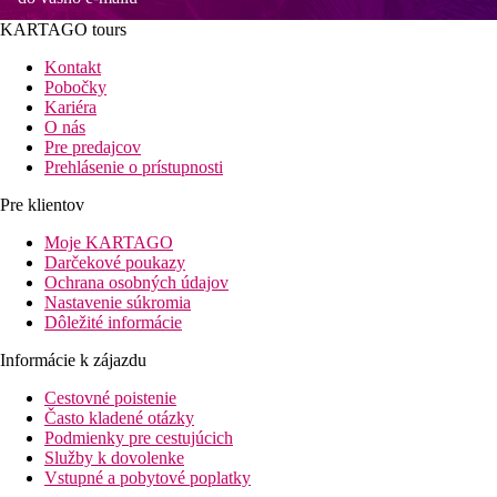
KARTAGO tours
Kontakt
Pobočky
Kariéra
O nás
Pre predajcov
Prehlásenie o prístupnosti
Pre klientov
Moje KARTAGO
Darčekové poukazy
Ochrana osobných údajov
Nastavenie súkromia
Dôležité informácie
Informácie k zájazdu
Cestovné poistenie
Často kladené otázky
Podmienky pre cestujúcich
Služby k dovolenke
Vstupné a pobytové poplatky