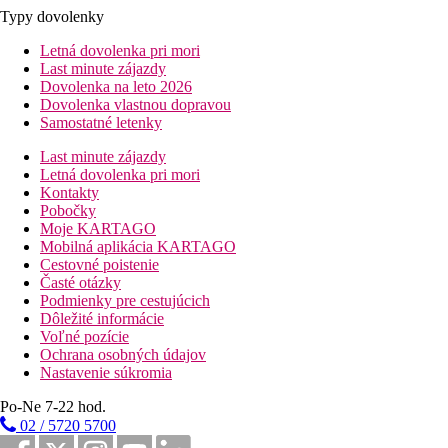
Typy dovolenky
Letná dovolenka pri mori
Last minute zájazdy
Dovolenka na leto 2026
Dovolenka vlastnou dopravou
Samostatné letenky
Last minute zájazdy
Letná dovolenka pri mori
Kontakty
Pobočky
Moje KARTAGO
Mobilná aplikácia KARTAGO
Cestovné poistenie
Časté otázky
Podmienky pre cestujúcich
Dôležité informácie
Voľné pozície
Ochrana osobných údajov
Nastavenie súkromia
Po-Ne 7-22 hod.
02 / 5720 5700