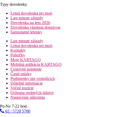
Typy dovolenky
Letná dovolenka pri mori
Last minute zájazdy
Dovolenka na leto 2026
Dovolenka vlastnou dopravou
Samostatné letenky
Last minute zájazdy
Letná dovolenka pri mori
Kontakty
Pobočky
Moje KARTAGO
Mobilná aplikácia KARTAGO
Cestovné poistenie
Časté otázky
Podmienky pre cestujúcich
Dôležité informácie
Voľné pozície
Ochrana osobných údajov
Nastavenie súkromia
Po-Ne 7-22 hod.
02 / 5720 5700