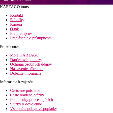
KARTAGO tours
Kontakt
Pobočky
Kariéra
O nás
Pre predajcov
Prehlásenie o prístupnosti
Pre klientov
Moje KARTAGO
Darčekové poukazy
Ochrana osobných údajov
Nastavenie súkromia
Dôležité informácie
Informácie k zájazdu
Cestovné poistenie
Často kladené otázky
Podmienky pre cestujúcich
Služby k dovolenke
Vstupné a pobytové poplatky