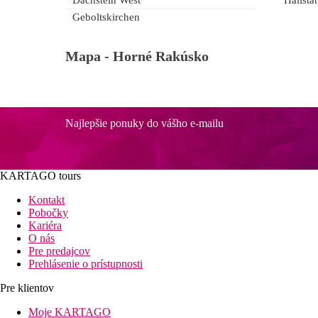
Dachstein West
Hallstät
Geboltskirchen
Mapa -
Horné Rakúsko
Najlepšie ponuky do vášho e-mailu
KARTAGO tours
Kontakt
Pobočky
Kariéra
O nás
Pre predajcov
Prehlásenie o prístupnosti
Pre klientov
Moje KARTAGO