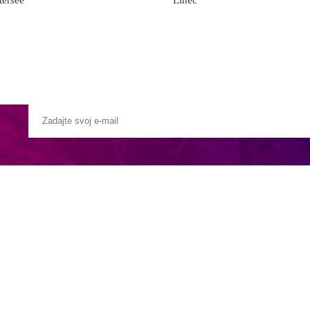
tersee
Linec