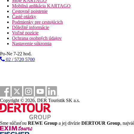
Moje KARTAGO
Mobilná aplikácia KARTAGO
Cestovné poistenie
Časté otázky
Podmienky pre cestujúcich
Dôležité informácie
Voľné pozície
Ochrana osobných údajov
Nastavenie súkromia
Po-Ne 7-22 hod.
02 / 5720 5700
Copyright © 2026, DER Touristik SK a.s.
Sme súčasťou
REWE Group
a jej divízie
DERTOUR Group
, najvä