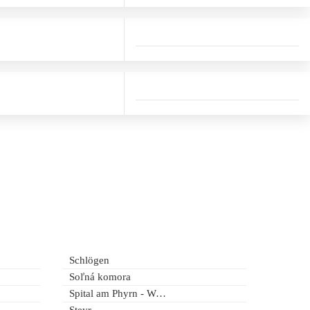
Schlögen
Soľná komora
Spital am Phyrn - Wurzeralm