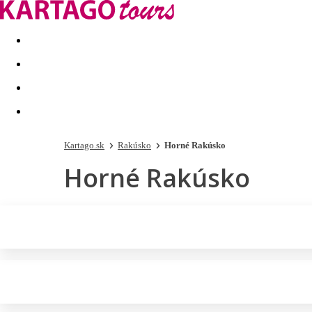
Last minute
Dovolenkové kluby
First minute - Leto 2026
Kartago.sk
Rakúsko
Horné Rakúsko
Horné Rakúsko