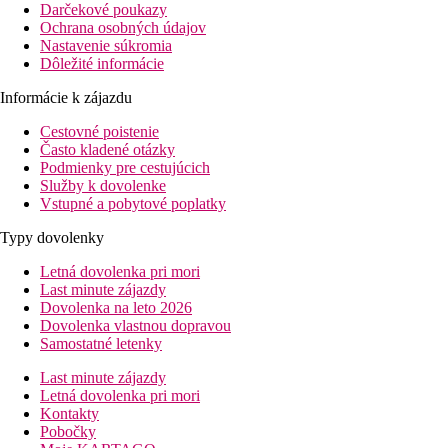
Darčekové poukazy
Ochrana osobných údajov
Nastavenie súkromia
Dôležité informácie
Informácie k zájazdu
Cestovné poistenie
Často kladené otázky
Podmienky pre cestujúcich
Služby k dovolenke
Vstupné a pobytové poplatky
Typy dovolenky
Letná dovolenka pri mori
Last minute zájazdy
Dovolenka na leto 2026
Dovolenka vlastnou dopravou
Samostatné letenky
Last minute zájazdy
Letná dovolenka pri mori
Kontakty
Pobočky