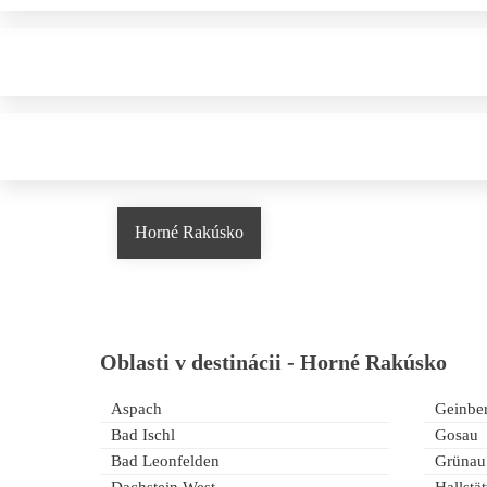
Horné Rakúsko
Oblasti v destinácii -
Horné Rakúsko
Aspach
Geinbe
Bad Ischl
Gosau
Bad Leonfelden
Grünau