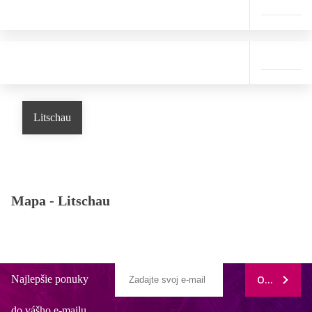
Litschau
Mapa -
Litschau
Najlepšie ponuky
ODOBERAŤ
do vášho e-mailu