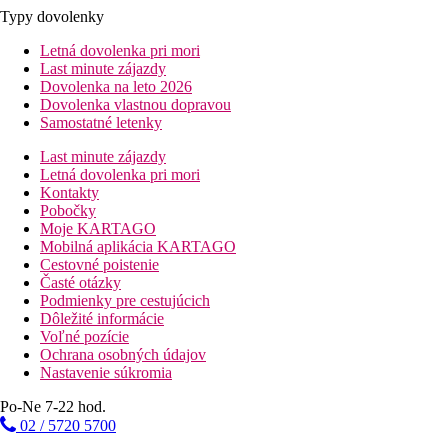
Typy dovolenky
Letná dovolenka pri mori
Last minute zájazdy
Dovolenka na leto 2026
Dovolenka vlastnou dopravou
Samostatné letenky
Last minute zájazdy
Letná dovolenka pri mori
Kontakty
Pobočky
Moje KARTAGO
Mobilná aplikácia KARTAGO
Cestovné poistenie
Časté otázky
Podmienky pre cestujúcich
Dôležité informácie
Voľné pozície
Ochrana osobných údajov
Nastavenie súkromia
Po-Ne 7-22 hod.
02 / 5720 5700