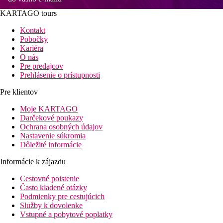
KARTAGO tours
Kontakt
Pobočky
Kariéra
O nás
Pre predajcov
Prehlásenie o prístupnosti
Pre klientov
Moje KARTAGO
Darčekové poukazy
Ochrana osobných údajov
Nastavenie súkromia
Dôležité informácie
Informácie k zájazdu
Cestovné poistenie
Často kladené otázky
Podmienky pre cestujúcich
Služby k dovolenke
Vstupné a pobytové poplatky