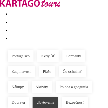
Last minute
Dovolenkové kluby
First minute - Leto 2026
Portugalsko
Kedy ísť
Formality
Zaujímavosti
Pláže
Čo ochutnať
Nákupy
Aktivity
Poloha a geografia
Doprava
Ubytovanie
Bezpečnosť