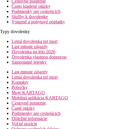
Cestovné poistenie
Často kladené otázky
Podmienky pre cestujúcich
Služby k dovolenke
Vstupné a pobytové poplatky
Typy dovolenky
Letná dovolenka pri mori
Last minute zájazdy
Dovolenka na leto 2026
Dovolenka vlastnou dopravou
Samostatné letenky
Last minute zájazdy
Letná dovolenka pri mori
Kontakty
Pobočky
Moje KARTAGO
Mobilná aplikácia KARTAGO
Cestovné poistenie
Časté otázky
Podmienky pre cestujúcich
Dôležité informácie
Voľné pozície
Ochrana osobných údajov