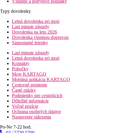
Vstupné a pobytové poplatky
Typy dovolenky
Letná dovolenka pri mori
Last minute zájazdy
Dovolenka na leto 2026
Dovolenka vlastnou dopravou
Samostatné letenky
Last minute zájazdy
Letná dovolenka pri mori
Kontakty
Pobočky
Moje KARTAGO
Mobilná aplikácia KARTAGO
Cestovné poistenie
Časté otázky
Podmienky pre cestujúcich
Dôležité informácie
Voľné pozície
Ochrana osobných údajov
Nastavenie súkromia
Po-Ne 7-22 hod.
02 / 5720 5700