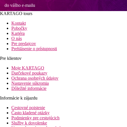
do vášho e-mailu
KARTAGO tours
Kontakt
Pobočky
Kariéra
O nás
Pre predajcov
Prehlásenie o prístupnosti
Pre klientov
Moje KARTAGO
Darčekové poukazy
Ochrana osobných údajov
Nastavenie súkromia
Dôležité informácie
Informácie k zájazdu
Cestovné poistenie
Často kladené otázky
Podmienky pre cestujúcich
Služby k dovolenke