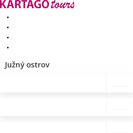
Last minute
Dovolenkové kluby
First minute - Leto 2026
Južný ostrov