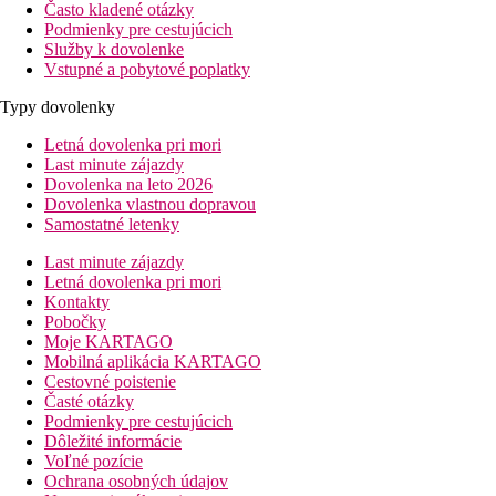
Často kladené otázky
Podmienky pre cestujúcich
Služby k dovolenke
Vstupné a pobytové poplatky
Typy dovolenky
Letná dovolenka pri mori
Last minute zájazdy
Dovolenka na leto 2026
Dovolenka vlastnou dopravou
Samostatné letenky
Last minute zájazdy
Letná dovolenka pri mori
Kontakty
Pobočky
Moje KARTAGO
Mobilná aplikácia KARTAGO
Cestovné poistenie
Časté otázky
Podmienky pre cestujúcich
Dôležité informácie
Voľné pozície
Ochrana osobných údajov