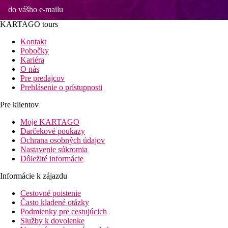
do vášho e-mailu
KARTAGO tours
Kontakt
Pobočky
Kariéra
O nás
Pre predajcov
Prehlásenie o prístupnosti
Pre klientov
Moje KARTAGO
Darčekové poukazy
Ochrana osobných údajov
Nastavenie súkromia
Dôležité informácie
Informácie k zájazdu
Cestovné poistenie
Často kladené otázky
Podmienky pre cestujúcich
Služby k dovolenke