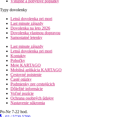
Vstupné a pobytové poplatky
Typy dovolenky
Letná dovolenka pri mori
Last minute zájazdy
Dovolenka na leto 2026
Dovolenka vlastnou dopravou
Samostatné letenky
Last minute zájazdy
Letná dovolenka pri mori
Kontakty
Pobočky
Moje KARTAGO
Mobilná aplikácia KARTAGO
Cestovné poistenie
Časté otázky
Podmienky pre cestujúcich
Dôležité informácie
Voľné pozície
Ochrana osobných údajov
Nastavenie súkromia
Po-Ne 7-22 hod.
02 / 5720 5700