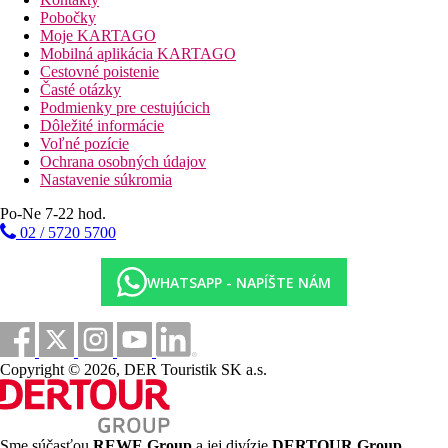
Pobočky
Moje KARTAGO
Mobilná aplikácia KARTAGO
Cestovné poistenie
Časté otázky
Podmienky pre cestujúcich
Dôležité informácie
Voľné pozície
Ochrana osobných údajov
Nastavenie súkromia
Po-Ne 7-22 hod.
02 / 5720 5700
WHATSAPP - NAPÍŠTE NÁM
Copyright © 2026, DER Touristik SK a.s.
Sme súčasťou
REWE Group
a jej divízie
DERTOUR Group
,