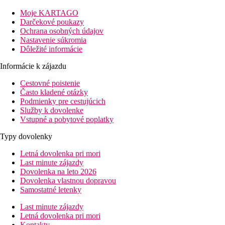
Fotogaléria
Moje KARTAGO
Darčekové poukazy
Ochrana osobných údajov
Nastavenie súkromia
Dôležité informácie
Informácie k zájazdu
Cestovné poistenie
Často kladené otázky
Podmienky pre cestujúcich
Služby k dovolenke
Vstupné a pobytové poplatky
Typy dovolenky
Letná dovolenka pri mori
Last minute zájazdy
Dovolenka na leto 2026
Dovolenka vlastnou dopravou
Samostatné letenky
Last minute zájazdy
Letná dovolenka pri mori
Kontakty