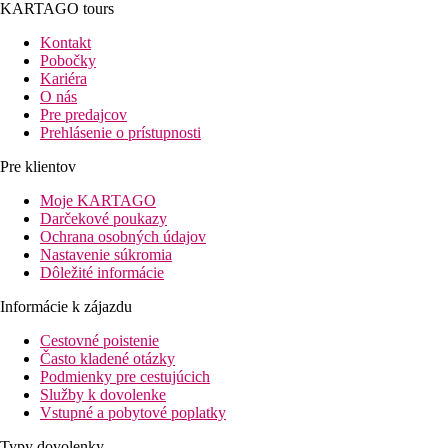
KARTAGO tours
Kontakt
Pobočky
Kariéra
O nás
Pre predajcov
Prehlásenie o prístupnosti
Pre klientov
Moje KARTAGO
Darčekové poukazy
Ochrana osobných údajov
Nastavenie súkromia
Dôležité informácie
Informácie k zájazdu
Cestovné poistenie
Často kladené otázky
Podmienky pre cestujúcich
Služby k dovolenke
Vstupné a pobytové poplatky
Typy dovolenky