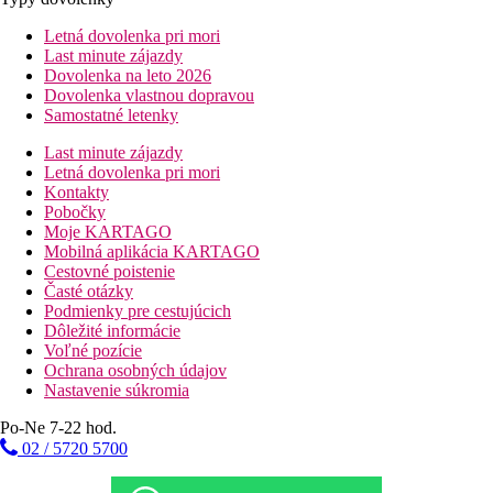
Letná dovolenka pri mori
Last minute zájazdy
Dovolenka na leto 2026
Dovolenka vlastnou dopravou
Samostatné letenky
Last minute zájazdy
Letná dovolenka pri mori
Kontakty
Pobočky
Moje KARTAGO
Mobilná aplikácia KARTAGO
Cestovné poistenie
Časté otázky
Podmienky pre cestujúcich
Dôležité informácie
Voľné pozície
Ochrana osobných údajov
Nastavenie súkromia
Po-Ne 7-22 hod.
02 / 5720 5700