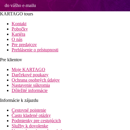
do vášho e-mailu
KARTAGO tours
Kontakt
Pobočky
Kariéra
O nás
Pre predajcov
Prehlásenie o prístupnosti
Pre klientov
Moje KARTAGO
Darčekové poukazy
Ochrana osobných údajov
Nastavenie súkromia
Dôležité informácie
Informácie k zájazdu
Cestovné poistenie
Často kladené otázky
Podmienky pre cestujúcich
Služby k dovolenke