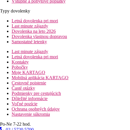
Vstupné a pobytové poplatky
Typy dovolenky
Letná dovolenka pri mori
Last minute zájazdy
Dovolenka na leto 2026
Dovolenka vlastnou dopravou
Samostatné letenky
Last minute zájazdy
Letná dovolenka pri mori
Kontakty
Pobočky
Moje KARTAGO
Mobilná aplikácia KARTAGO
Cestovné poistenie
Časté otázky
Podmienky pre cestujúcich
Dôležité informácie
Voľné pozície
Ochrana osobných údajov
Nastavenie súkromia
Po-Ne 7-22 hod.
02 / 5720 5700