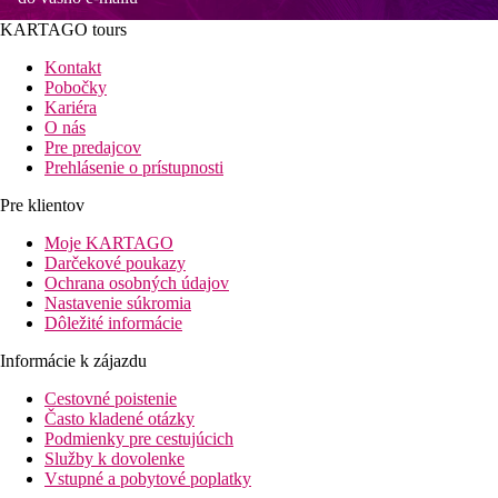
KARTAGO tours
Kontakt
Pobočky
Kariéra
O nás
Pre predajcov
Prehlásenie o prístupnosti
Pre klientov
Moje KARTAGO
Darčekové poukazy
Ochrana osobných údajov
Nastavenie súkromia
Dôležité informácie
Informácie k zájazdu
Cestovné poistenie
Často kladené otázky
Podmienky pre cestujúcich
Služby k dovolenke
Vstupné a pobytové poplatky