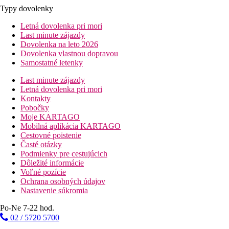
Typy dovolenky
Letná dovolenka pri mori
Last minute zájazdy
Dovolenka na leto 2026
Dovolenka vlastnou dopravou
Samostatné letenky
Last minute zájazdy
Letná dovolenka pri mori
Kontakty
Pobočky
Moje KARTAGO
Mobilná aplikácia KARTAGO
Cestovné poistenie
Časté otázky
Podmienky pre cestujúcich
Dôležité informácie
Voľné pozície
Ochrana osobných údajov
Nastavenie súkromia
Po-Ne 7-22 hod.
02 / 5720 5700