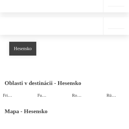
Hesensko
Oblasti v destinácii -
Hesensko
Frielendorf
Fulda
Rotenburg
Rüdesheim am Rhein
Mapa -
Hesensko