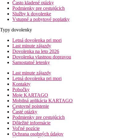
Často kladené otázky
Podmienky pre cestujúcich
Služby k dovolenke
Vstupné a pobytové poplatky
Typy dovolenky
Letná dovolenka pri mori
Last minute zájazdy
Dovolenka na leto 2026
Dovolenka vlastnou dopravou
Samostatné letenky
Last minute zájazdy
Letná dovolenka pri mori
Kontakty
Pobočky
Moje KARTAGO
Mobilná aplikácia KARTAGO
Cestovné poistenie
Časté otázky
Podmienky pre cestujúcich
Dôležité informácie
Voľné pozície
Ochrana osobných údajov