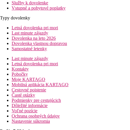
Služby k dovolenke
Vstupné a pobytové poplatky
Typy dovolenky
Letná dovolenka pri mori
Last minute zájazdy
Dovolenka na leto 2026
Dovolenka vlastnou dopravou
Samostatné letenky
Last minute zájazdy
Letná dovolenka pri mori
Kontakty
Pobočky
Moje KARTAGO
Mobilná aplikácia KARTAGO
Cestovné poistenie
Časté otázky
Podmienky pre cestujúcich
Dôležité informácie
Voľné pozície
Ochrana osobných údajov
Nastavenie súkromia