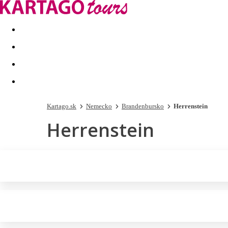
Last minute
Dovolenkové kluby
First minute - Leto 2026
Kartago.sk
Nemecko
Brandenbursko
Herrenstein
Herrenstein