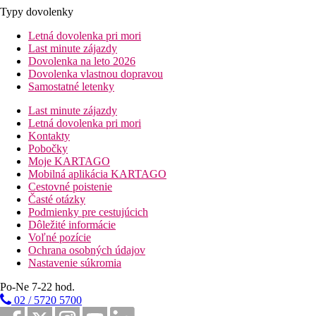
Typy dovolenky
Letná dovolenka pri mori
Last minute zájazdy
Dovolenka na leto 2026
Dovolenka vlastnou dopravou
Samostatné letenky
Last minute zájazdy
Letná dovolenka pri mori
Kontakty
Pobočky
Moje KARTAGO
Mobilná aplikácia KARTAGO
Cestovné poistenie
Časté otázky
Podmienky pre cestujúcich
Dôležité informácie
Voľné pozície
Ochrana osobných údajov
Nastavenie súkromia
Po-Ne 7-22 hod.
02 / 5720 5700