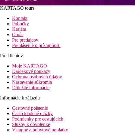
KARTAGO tours
Kontakt
Pobočky
Kariéra
O nás
Pre predajcov
Prehlásenie o prístupnosti
Pre klientov
Moje KARTAGO
Darčekové poukazy
Ochrana osobných údajov
Nastavenie súkromia
Dôležité informácie
Informácie k zájazdu
Cestovné poistenie
Často kladené otázky
Podmienky pre cestujúcich
Služby k dovolenke
Vstupné a pobytové poplatky