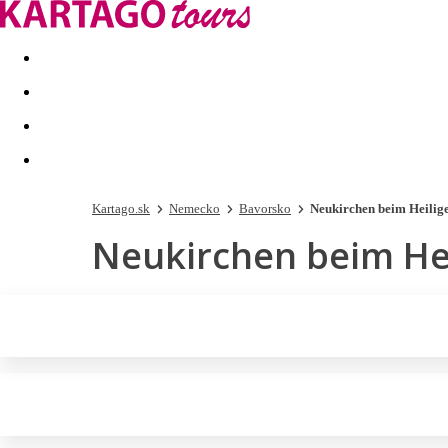
Last minute
Dovolenkové kluby
First minute - Leto 2026
Kartago.sk
Nemecko
Bavorsko
Neukirchen beim Heilige
Neukirchen beim Hei