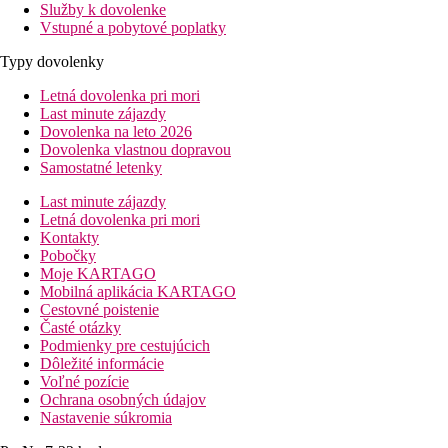
Služby k dovolenke
Vstupné a pobytové poplatky
Typy dovolenky
Letná dovolenka pri mori
Last minute zájazdy
Dovolenka na leto 2026
Dovolenka vlastnou dopravou
Samostatné letenky
Last minute zájazdy
Letná dovolenka pri mori
Kontakty
Pobočky
Moje KARTAGO
Mobilná aplikácia KARTAGO
Cestovné poistenie
Časté otázky
Podmienky pre cestujúcich
Dôležité informácie
Voľné pozície
Ochrana osobných údajov
Nastavenie súkromia