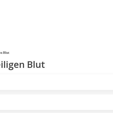
Pobočky
Časté otázky
Destinácie
Služby
n Blut
ligen Blut