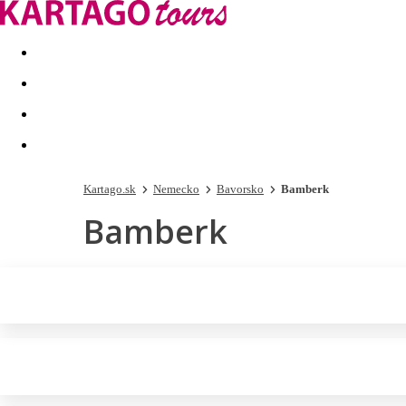
Last minute
Dovolenkové kluby
First minute - Leto 2026
Kartago.sk
Nemecko
Bavorsko
Bamberk
Bamberk