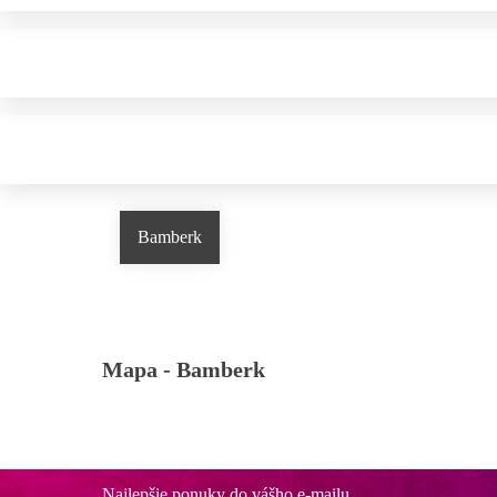
Bamberk
Mapa -
Bamberk
Najlepšie ponuky do vášho e-mailu