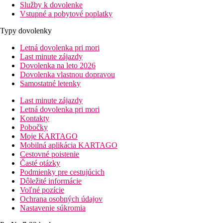
Služby k dovolenke
Vstupné a pobytové poplatky
Typy dovolenky
Letná dovolenka pri mori
Last minute zájazdy
Dovolenka na leto 2026
Dovolenka vlastnou dopravou
Samostatné letenky
Last minute zájazdy
Letná dovolenka pri mori
Kontakty
Pobočky
Moje KARTAGO
Mobilná aplikácia KARTAGO
Cestovné poistenie
Časté otázky
Podmienky pre cestujúcich
Dôležité informácie
Voľné pozície
Ochrana osobných údajov
Nastavenie súkromia