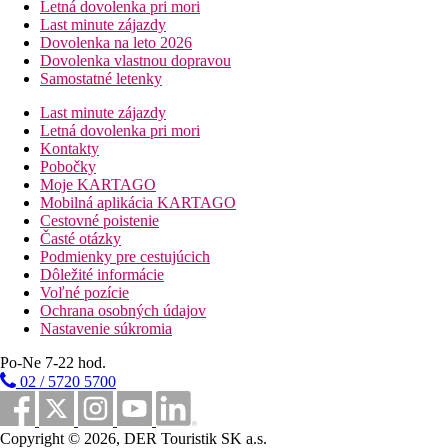
Letná dovolenka pri mori
Last minute zájazdy
Dovolenka na leto 2026
Dovolenka vlastnou dopravou
Samostatné letenky
Last minute zájazdy
Letná dovolenka pri mori
Kontakty
Pobočky
Moje KARTAGO
Mobilná aplikácia KARTAGO
Cestovné poistenie
Časté otázky
Podmienky pre cestujúcich
Dôležité informácie
Voľné pozície
Ochrana osobných údajov
Nastavenie súkromia
Po-Ne 7-22 hod.
02 / 5720 5700
Copyright © 2026, DER Touristik SK a.s.