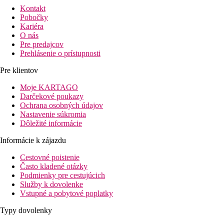
Kontakt
Pobočky
Kariéra
O nás
Pre predajcov
Prehlásenie o prístupnosti
Pre klientov
Moje KARTAGO
Darčekové poukazy
Ochrana osobných údajov
Nastavenie súkromia
Dôležité informácie
Informácie k zájazdu
Cestovné poistenie
Často kladené otázky
Podmienky pre cestujúcich
Služby k dovolenke
Vstupné a pobytové poplatky
Typy dovolenky