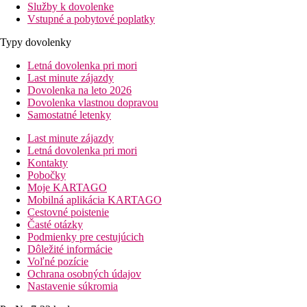
Služby k dovolenke
Vstupné a pobytové poplatky
Typy dovolenky
Letná dovolenka pri mori
Last minute zájazdy
Dovolenka na leto 2026
Dovolenka vlastnou dopravou
Samostatné letenky
Last minute zájazdy
Letná dovolenka pri mori
Kontakty
Pobočky
Moje KARTAGO
Mobilná aplikácia KARTAGO
Cestovné poistenie
Časté otázky
Podmienky pre cestujúcich
Dôležité informácie
Voľné pozície
Ochrana osobných údajov
Nastavenie súkromia