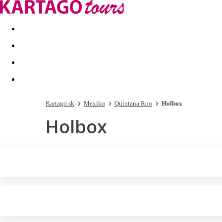
Last minute
Dovolenkové kluby
First minute - Leto 2026
Kartago.sk
Mexiko
Quintana Roo
Holbox
Holbox