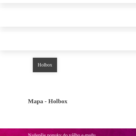
Holbox
Mapa -
Holbox
Najlepšie ponuky do vášho e-mailu