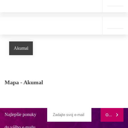
Akumal
Mapa -
Akumal
Najlepšie ponuky
ODOBERAŤ
do vášho e-mailu