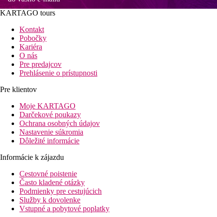
KARTAGO tours
Kontakt
Pobočky
Kariéra
O nás
Pre predajcov
Prehlásenie o prístupnosti
Pre klientov
Moje KARTAGO
Darčekové poukazy
Ochrana osobných údajov
Nastavenie súkromia
Dôležité informácie
Informácie k zájazdu
Cestovné poistenie
Často kladené otázky
Podmienky pre cestujúcich
Služby k dovolenke
Vstupné a pobytové poplatky