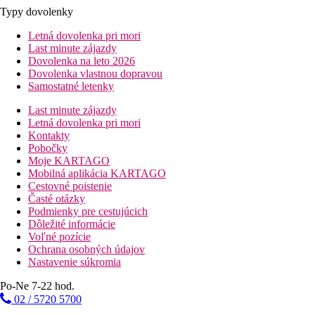
Typy dovolenky
Letná dovolenka pri mori
Last minute zájazdy
Dovolenka na leto 2026
Dovolenka vlastnou dopravou
Samostatné letenky
Last minute zájazdy
Letná dovolenka pri mori
Kontakty
Pobočky
Moje KARTAGO
Mobilná aplikácia KARTAGO
Cestovné poistenie
Časté otázky
Podmienky pre cestujúcich
Dôležité informácie
Voľné pozície
Ochrana osobných údajov
Nastavenie súkromia
Po-Ne 7-22 hod.
02 / 5720 5700