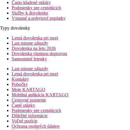
Často kladené otázky
Podmienky pre cestujúcich
Služby k dovolenke
Vstupné a pobytové poplatky
Typy dovolenky
Letná dovolenka pri mori
Last minute zájazdy
Dovolenka na leto 2026
Dovolenka vlastnou dopravou
Samostatné letenky
Last minute zájazdy
Letná dovolenka pri mori
Kontakty
Pobočky
Moje KARTAGO
Mobilná aplikácia KARTAGO
Cestovné poistenie
Časté otázky
Podmienky pre cestujúcich
Dôležité informácie
Voľné pozície
Ochrana osobných údajov