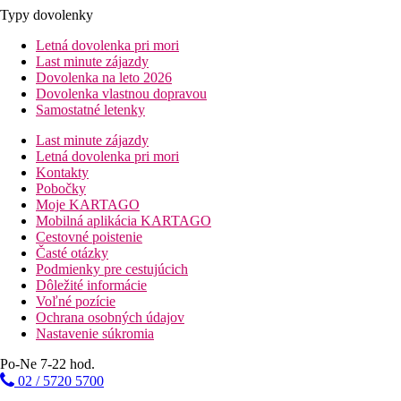
Typy dovolenky
Letná dovolenka pri mori
Last minute zájazdy
Dovolenka na leto 2026
Dovolenka vlastnou dopravou
Samostatné letenky
Last minute zájazdy
Letná dovolenka pri mori
Kontakty
Pobočky
Moje KARTAGO
Mobilná aplikácia KARTAGO
Cestovné poistenie
Časté otázky
Podmienky pre cestujúcich
Dôležité informácie
Voľné pozície
Ochrana osobných údajov
Nastavenie súkromia
Po-Ne 7-22 hod.
02 / 5720 5700