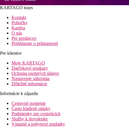
KARTAGO tours
Kontakt
Pobočky
Kariéra
O nás
Pre predajcov
Prehlásenie o prístupnosti
Pre klientov
Moje KARTAGO
Darčekové poukazy
Ochrana osobných údajov
Nastavenie súkromia
Dôležité informácie
Informácie k zájazdu
Cestovné poistenie
Často kladené otázky
Podmienky pre cestujúcich
Služby k dovolenke
Vstupné a pobytové poplatky