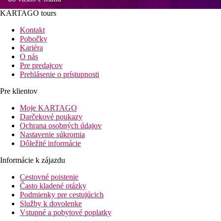
KARTAGO tours
Kontakt
Pobočky
Kariéra
O nás
Pre predajcov
Prehlásenie o prístupnosti
Pre klientov
Moje KARTAGO
Darčekové poukazy
Ochrana osobných údajov
Nastavenie súkromia
Dôležité informácie
Informácie k zájazdu
Cestovné poistenie
Často kladené otázky
Podmienky pre cestujúcich
Služby k dovolenke
Vstupné a pobytové poplatky