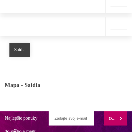
Saidia
Mapa -
Saidia
Najlepšie ponuky
ODOBERAŤ
do vášho e-mailu