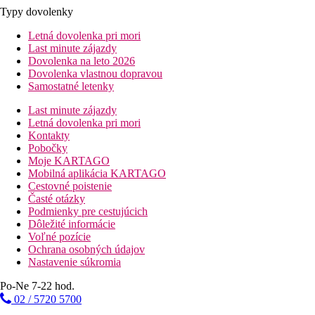
Typy dovolenky
Letná dovolenka pri mori
Last minute zájazdy
Dovolenka na leto 2026
Dovolenka vlastnou dopravou
Samostatné letenky
Last minute zájazdy
Letná dovolenka pri mori
Kontakty
Pobočky
Moje KARTAGO
Mobilná aplikácia KARTAGO
Cestovné poistenie
Časté otázky
Podmienky pre cestujúcich
Dôležité informácie
Voľné pozície
Ochrana osobných údajov
Nastavenie súkromia
Po-Ne 7-22 hod.
02 / 5720 5700