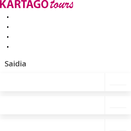
Last minute
Dovolenkové kluby
First minute - Leto 2026
Saidia