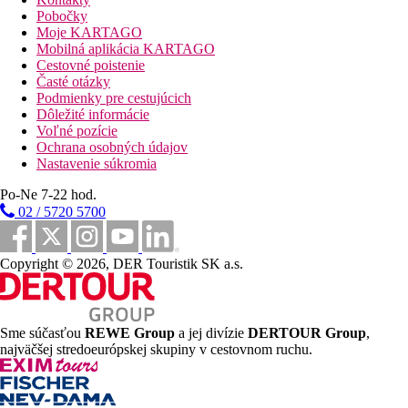
Pobočky
Ďalšie informácie:
Moje KARTAGO
Prijímame tieto platobné metódy: Euro/Master. Určité služby,
Mobilná aplikácia KARTAGO
vybavenie či aktivity môžu byť ďalej spoplatnené.
Cestovné poistenie
Mestská/turistická daň sa platí na mieste.
Časté otázky
Podmienky pre cestujúcich
Vzdialenosti
Dôležité informácie
Voľné pozície
22 km
Ochrana osobných údajov
Vzdialenosť od najbližšieho letiska
Nastavenie súkromia
800 m
Po-Ne 7-22 hod.
Vzdialenosť k pláži
02 / 5720 5700
Pláž
Copyright © 2026, DER Touristik SK a.s.
Druh pláže
bazény
Sme súčasťou
REWE Group
a jej divízie
DERTOUR Group
,
najväčšej stredoeurópskej skupiny v cestovnom ruchu.
Ležadlá při bazéne
Slnečníky při bazéne