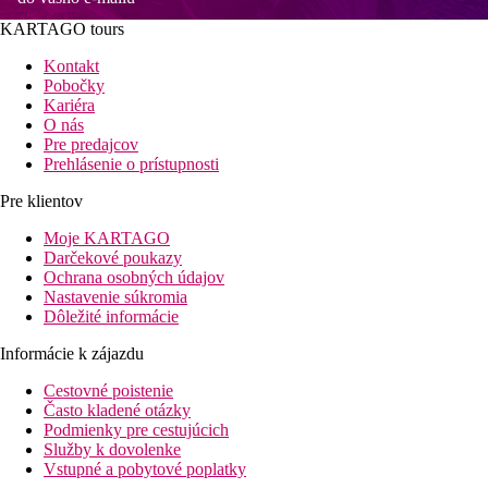
KARTAGO tours
Kontakt
Pobočky
Kariéra
O nás
Pre predajcov
Prehlásenie o prístupnosti
Pre klientov
Moje KARTAGO
Darčekové poukazy
Ochrana osobných údajov
Nastavenie súkromia
Dôležité informácie
Informácie k zájazdu
Cestovné poistenie
Často kladené otázky
Podmienky pre cestujúcich
Služby k dovolenke
Vstupné a pobytové poplatky