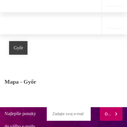
Győr
Mapa -
Győr
Najlepšie ponuky
ODOBERAŤ
do vášho e-mailu