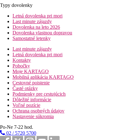
Typy dovolenky
Letná dovolenka pri mori
Last minute zájazdy
Dovolenka na leto 2026
Dovolenka vlastnou dopravou
Samostatné letenky
Last minute zájazdy
Letná dovolenka pri mori
Kontakty
Pobočky
Moje KARTAGO
Mobilná aplikácia KARTAGO
Cestovné poistenie
Časté otázky
Podmienky pre cestujúcich
Dôležité informácie
Voľné pozície
Ochrana osobných údajov
Nastavenie súkromia
Po-Ne 7-22 hod.
02 / 5720 5700