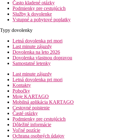
Často kladené otázky
Podmienky pre cestujúcich
Služby k dovolenke
Vstupné a pobytové poplatky
Typy dovolenky
Letná dovolenka pri mori
Last minute zájazdy
Dovolenka na leto 2026
Dovolenka vlastnou dopravou
Samostatné letenky
Last minute zájazdy
Letná dovolenka pri mori
Kontakty
Pobočky
Moje KARTAGO
Mobilná aplikácia KARTAGO
Cestovné poistenie
Časté otázky
Podmienky pre cestujúcich
Dôležité informácie
Voľné pozície
Ochrana osobných údajov