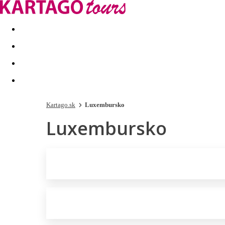
Last minute
Dovolenkové kluby
First minute - Leto 2026
Kartago.sk
Luxembursko
Luxembursko