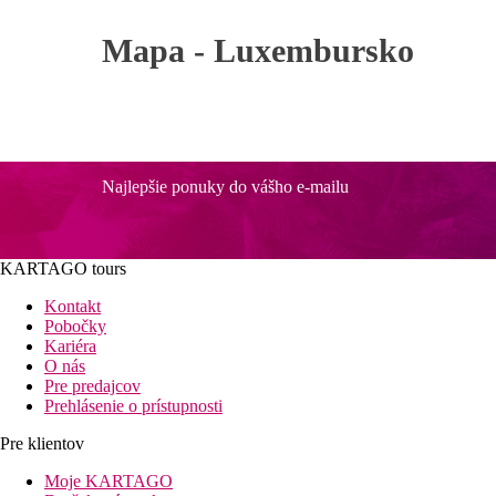
Mapa -
Luxembursko
Najlepšie ponuky do vášho e-mailu
KARTAGO tours
Kontakt
Pobočky
Kariéra
O nás
Pre predajcov
Prehlásenie o prístupnosti
Pre klientov
Moje KARTAGO