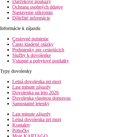
Darčekové poukazy
Ochrana osobných údajov
Nastavenie súkromia
Dôležité informácie
Informácie k zájazdu
Cestovné poistenie
Často kladené otázky
Podmienky pre cestujúcich
Služby k dovolenke
Vstupné a pobytové poplatky
Typy dovolenky
Letná dovolenka pri mori
Last minute zájazdy
Dovolenka na leto 2026
Dovolenka vlastnou dopravou
Samostatné letenky
Last minute zájazdy
Letná dovolenka pri mori
Kontakty
Pobočky
Moje KARTAGO