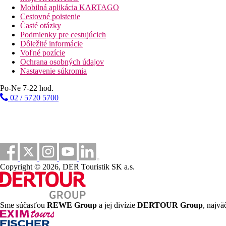
Mobilná aplikácia KARTAGO
Cestovné poistenie
Časté otázky
Podmienky pre cestujúcich
Dôležité informácie
Voľné pozície
Ochrana osobných údajov
Nastavenie súkromia
Po-Ne 7-22 hod.
02 / 5720 5700
Copyright © 2026, DER Touristik SK a.s.
Sme súčasťou
REWE Group
a jej divízie
DERTOUR Group
, najvä