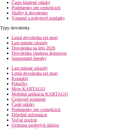
Často kladené otázky
Podmienky pre cestujúcich
Služby k dovolenke
Vstupné a pobytové poplatky
Typy dovolenky
Letná dovolenka pri mori
Last minute zájazdy
Dovolenka na leto 2026
Dovolenka vlastnou dopravou
Samostatné letenky
Last minute zájazdy
Letná dovolenka pri mori
Kontakty
Pobočky
Moje KARTAGO
Mobilná aplikácia KARTAGO
Cestovné poistenie
Časté otázky
Podmienky pre cestujúcich
Dôležité informácie
Voľné pozície
Ochrana osobných údajov