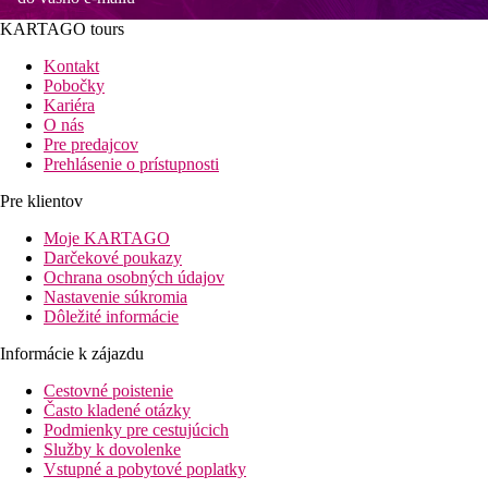
KARTAGO tours
Kontakt
Pobočky
Kariéra
O nás
Pre predajcov
Prehlásenie o prístupnosti
Pre klientov
Moje KARTAGO
Darčekové poukazy
Ochrana osobných údajov
Nastavenie súkromia
Dôležité informácie
Informácie k zájazdu
Cestovné poistenie
Často kladené otázky
Podmienky pre cestujúcich
Služby k dovolenke
Vstupné a pobytové poplatky