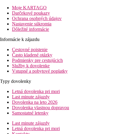
Popis izby
Moje KARTAGO
Dvojlôžková izba:
Darčekové poukazy
35m²
Ochrana osobných údajov
kúpeľňa/WC (sušič vlasov)
Nastavenie súkromia
manžeská posteľ (king size) alebo 2 samostatné postele
Dôležité informácie
(twin)
Informácie k zájazdu
klimatizácia
TV/sat.
Cestovné poistenie
telefón
Často kladené otázky
minichladnička
Podmienky pre cestujúcich
trezor
Služby k dovolenke
žehlička a žehliaca doska
Vstupné a pobytové poplatky
balkón alebo terasa
možnosť max 1 prístelky (aj v prípade obsadenosti 2
Typy dovolenky
dospelí a 2 deti)
Letná dovolenka pri mori
Last minute zájazdy
Ostatné typy izieb
(pokiaľ nie je uvedené inak, majú izby
Dovolenka na leto 2026
vyššie uvedené vybavenie)
Dovolenka vlastnou dopravou
Samostatné letenky
Dvojlôžková izba Superior:
35m², výhľad na bazén
Suita:
70m², priestrannejšia, obývacia izba, 2 kúpeľne
Last minute zájazdy
Letná dovolenka pri mori
Popis hotela
Kontakty