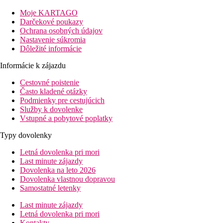
môžete okrem relaxovania na pláži z radu aktivít.
Moje KARTAGO
Vzdialenosť
Darčekové poukazy
pláže: 0 m (pri pláži)
Ochrana osobných údajov
letisko: 69 km Holguin
Nastavenie súkromia
centrá: 6 km Guardalavaca, 57 km Holguin (mesto)
Dôležité informácie
nákupných možností: 0 m (obchodík v hoteli)
Informácie k zájazdu
Popis izby
Cestovné poistenie
Junior Suita:
Často kladené otázky
43m²
Podmienky pre cestujúcich
kúpeľňa/WC (sušič vlasov)
Služby k dovolenke
manželská posteľ (king size) alebo 2 samostatné postele
Vstupné a pobytové poplatky
(twin)
klimatizácia
Typy dovolenky
TV/sat.
telefón
Letná dovolenka pri mori
minichladnička
Last minute zájazdy
set na prípravu kávy a čaju (na vyžiadanie)
Dovolenka na leto 2026
trezor
Dovolenka vlastnou dopravou
žehlička, žehliaca doska
Samostatné letenky
balkón alebo terasa s posedením
Last minute zájazdy
Letná dovolenka pri mori
Ostatné typy izieb
(pokiaľ nie je uvedené inak, majú izby
Kontakty