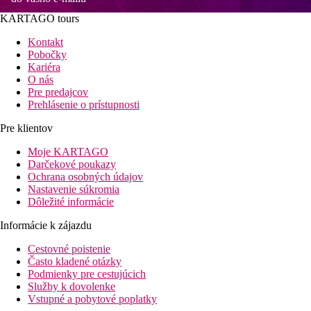
KARTAGO tours
Kontakt
Pobočky
Kariéra
O nás
Pre predajcov
Prehlásenie o prístupnosti
Pre klientov
Moje KARTAGO
Darčekové poukazy
Ochrana osobných údajov
Nastavenie súkromia
Dôležité informácie
Informácie k zájazdu
Cestovné poistenie
Často kladené otázky
Podmienky pre cestujúcich
Služby k dovolenke
Vstupné a pobytové poplatky