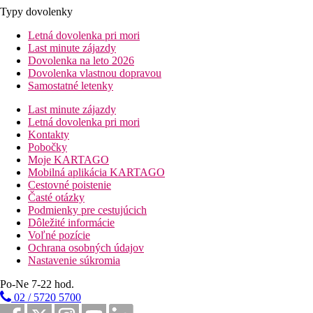
Typy dovolenky
Letná dovolenka pri mori
Last minute zájazdy
Dovolenka na leto 2026
Dovolenka vlastnou dopravou
Samostatné letenky
Last minute zájazdy
Letná dovolenka pri mori
Kontakty
Pobočky
Moje KARTAGO
Mobilná aplikácia KARTAGO
Cestovné poistenie
Časté otázky
Podmienky pre cestujúcich
Dôležité informácie
Voľné pozície
Ochrana osobných údajov
Nastavenie súkromia
Po-Ne 7-22 hod.
02 / 5720 5700