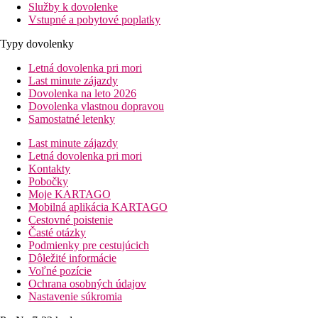
Služby k dovolenke
Vstupné a pobytové poplatky
Typy dovolenky
Letná dovolenka pri mori
Last minute zájazdy
Dovolenka na leto 2026
Dovolenka vlastnou dopravou
Samostatné letenky
Last minute zájazdy
Letná dovolenka pri mori
Kontakty
Pobočky
Moje KARTAGO
Mobilná aplikácia KARTAGO
Cestovné poistenie
Časté otázky
Podmienky pre cestujúcich
Dôležité informácie
Voľné pozície
Ochrana osobných údajov
Nastavenie súkromia