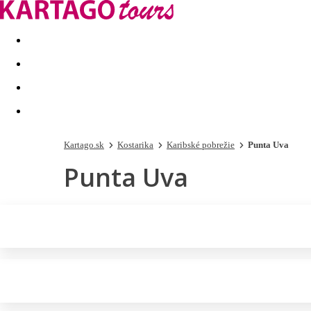
Last minute
Dovolenkové kluby
First minute - Leto 2026
Kartago.sk
Kostarika
Karibské pobrežie
Punta Uva
Punta Uva