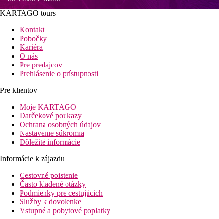
KARTAGO tours
Kontakt
Pobočky
Kariéra
O nás
Pre predajcov
Prehlásenie o prístupnosti
Pre klientov
Moje KARTAGO
Darčekové poukazy
Ochrana osobných údajov
Nastavenie súkromia
Dôležité informácie
Informácie k zájazdu
Cestovné poistenie
Často kladené otázky
Podmienky pre cestujúcich
Služby k dovolenke
Vstupné a pobytové poplatky