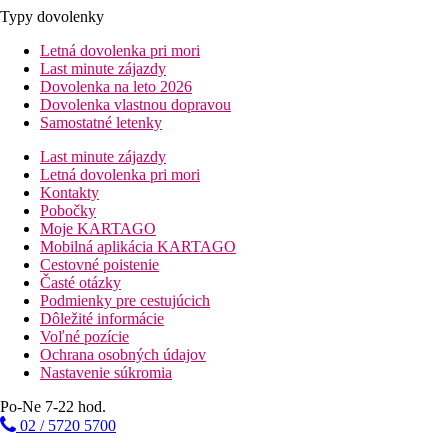
Typy dovolenky
Letná dovolenka pri mori
Last minute zájazdy
Dovolenka na leto 2026
Dovolenka vlastnou dopravou
Samostatné letenky
Last minute zájazdy
Letná dovolenka pri mori
Kontakty
Pobočky
Moje KARTAGO
Mobilná aplikácia KARTAGO
Cestovné poistenie
Časté otázky
Podmienky pre cestujúcich
Dôležité informácie
Voľné pozície
Ochrana osobných údajov
Nastavenie súkromia
Po-Ne 7-22 hod.
02 / 5720 5700