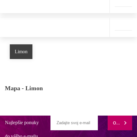
Limon
Mapa -
Limon
Najlepšie ponuky
ODOBERAŤ
do vášho e-mailu