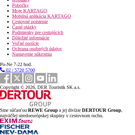
večera formou servírovaného menu
Pobočky
Moje KARTAGO
Športová ponuka
Mobilná aplikácia KARTAGO
Za poplatok
: fitness
Cestovné poistenie
Časté otázky
Zábava
Podmienky pre cestujúcich
Živá hudba, DJ, zábavné programy
Dôležité informácie
Voľné pozície
Deti
Ochrana osobných údajov
Detský bazén
Nastavenie súkromia
Wellness
Po-Ne 7-22 hod.
ESPA life
02 / 5720 5700
Za poplatok:
masáže, skrášľovacie procedúry a terapie
Copyright © 2026, DER Touristik SK a.s.
Internet
Zadarmo:
WiFi v lobby a na izbách
Web
Sme súčasťou
REWE Group
a jej divízie
DERTOUR Group
,
Waldorf Astoria Lusail Doha (hilton.com)
najväčšej stredoeurópskej skupiny v cestovnom ruchu.
Oficiálna kategória
5 hviezdičiek