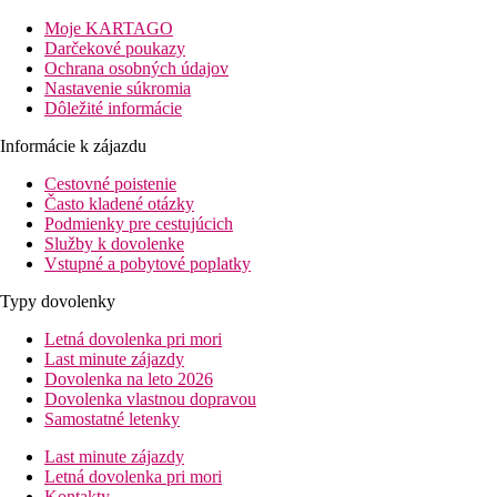
Recepcia, 7 reštaurácií, bar, 2 bazény, welness centrum a spa,
zmenáreň, spoločenské priestory, business centrum.
Moje KARTAGO
Darčekové poukazy
Izby
Ochrana osobných údajov
Nastavenie súkromia
Dvojlôžková izba deluxe:
kúpeľňa/WC (sušič vlasov), TV/sat.,
Dôležité informácie
telefón, trezor, minibar (za poplatok), žehlička balkón.
Informácie k zájazdu
Ostatné typy izieb (pokiaľ nie je uvedené inak, majú izby
vyššie uvedené vybavenie):
Cestovné poistenie
Často kladené otázky
Dvojlôžková izba, deluxe, výhľad mora:
výhľad na
Podmienky pre cestujúcich
more.
Služby k dovolenke
Vstupné a pobytové poplatky
Pláž
Privátna piesočná pláž priamo pri hoteli
Typy dovolenky
Stravovanie
Letná dovolenka pri mori
Last minute zájazdy
Raňajky
Dovolenka na leto 2026
Dovolenka vlastnou dopravou
raňajky formou bufetu
Samostatné letenky
Polpenzia
Last minute zájazdy
Letná dovolenka pri mori
raňajky formou bufetu
Kontakty