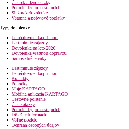
Často kladené otázky
Podmienky pre cestujúcich
Služby k dovolenke
Vstupné a pobytové poplatky
Typy dovolenky
Letná dovolenka pri mori
Last minute zájazdy
Dovolenka na leto 2026
Dovolenka vlastnou dopravou
Samostatné letenky
Last minute zájazdy
Letná dovolenka pri mori
Kontakty
Pobočky
Moje KARTAGO
Mobilná aplikácia KARTAGO
Cestovné poistenie
Časté otázky
Podmienky pre cestujúcich
Dôležité informácie
Voľné pozície
Ochrana osobných údajov