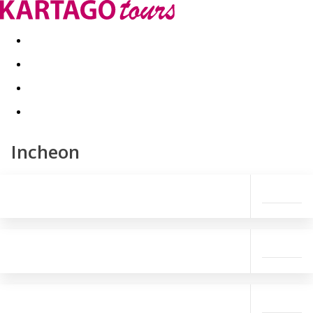
Last minute
Dovolenkové kluby
First minute - Leto 2026
Incheon