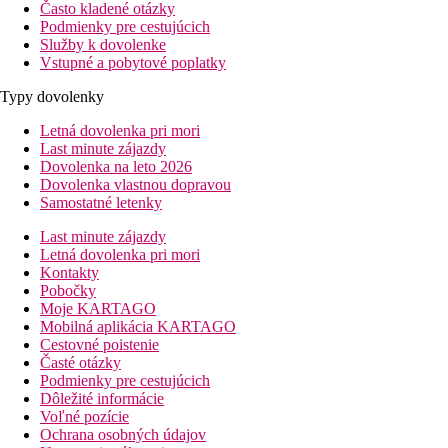
Často kladené otázky
Podmienky pre cestujúcich
Služby k dovolenke
Vstupné a pobytové poplatky
Typy dovolenky
Letná dovolenka pri mori
Last minute zájazdy
Dovolenka na leto 2026
Dovolenka vlastnou dopravou
Samostatné letenky
Last minute zájazdy
Letná dovolenka pri mori
Kontakty
Pobočky
Moje KARTAGO
Mobilná aplikácia KARTAGO
Cestovné poistenie
Časté otázky
Podmienky pre cestujúcich
Dôležité informácie
Voľné pozície
Ochrana osobných údajov