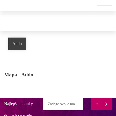
Addo
Mapa -
Addo
Najlepšie ponuky
ODOBERAŤ
do vášho e-mailu