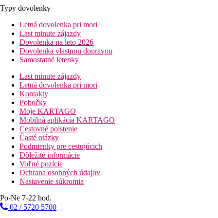
Typy dovolenky
Letná dovolenka pri mori
Last minute zájazdy
Dovolenka na leto 2026
Dovolenka vlastnou dopravou
Samostatné letenky
Last minute zájazdy
Letná dovolenka pri mori
Kontakty
Pobočky
Moje KARTAGO
Mobilná aplikácia KARTAGO
Cestovné poistenie
Časté otázky
Podmienky pre cestujúcich
Dôležité informácie
Voľné pozície
Ochrana osobných údajov
Nastavenie súkromia
Po-Ne 7-22 hod.
02 / 5720 5700