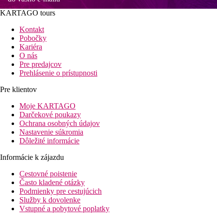
KARTAGO tours
Kontakt
Pobočky
Kariéra
O nás
Pre predajcov
Prehlásenie o prístupnosti
Pre klientov
Moje KARTAGO
Darčekové poukazy
Ochrana osobných údajov
Nastavenie súkromia
Dôležité informácie
Informácie k zájazdu
Cestovné poistenie
Často kladené otázky
Podmienky pre cestujúcich
Služby k dovolenke
Vstupné a pobytové poplatky