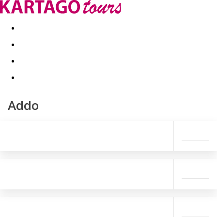
Last minute
Dovolenkové kluby
First minute - Leto 2026
Addo