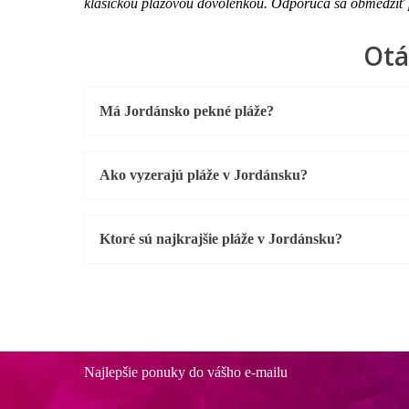
klasickou plážovou dovolenkou. Odporúča sa obmedziť p
Otá
Má Jordánsko pekné pláže?
Ako vyzerajú pláže v Jordánsku?
Ktoré sú najkrajšie pláže v Jordánsku?
Najlepšie ponuky do vášho e-mailu