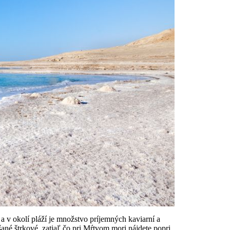
 v okolí pláží je množstvo príjemných kaviarní a
ané štrkové, zatiaľ čo pri Mŕtvom mori nájdete popri