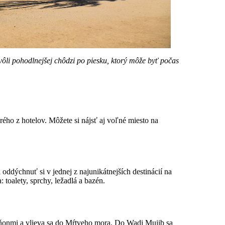
li pohodlnejšej chôdzi po piesku, ktorý môže byť počas
rého z hotelov. Môžete si nájsť aj voľné miesto na
oddýchnuť si v jednej z najunikátnejších destinácií na
 toalety, sprchy, ležadlá a bazén.
aňonmi a vlieva sa do Mŕtveho mora. Do Wadi Mujib sa