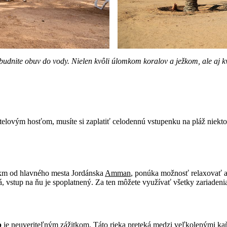
nite obuv do vody. Nielen kvôli úlomkom koralov a ježkom, ale aj kvô
otelovým hosťom, musíte si zaplatiť celodennú vstupenku na pláž niekto
3 km od hlavného mesta Jordánska
Amman
, ponúka možnosť relaxovať a 
á, vstup na ňu je spoplatnený. Za ten môžete využívať všetky zariadenia:
b
je neuveriteľným zážitkom. Táto rieka preteká medzi veľkolepými k