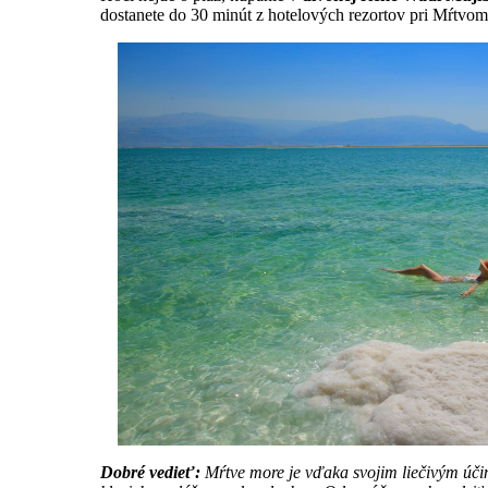
dostanete do 30 minút z hotelových rezortov pri Mŕtvom
Dobré vedieť:
Mŕtve more je vďaka svojim liečivým účink