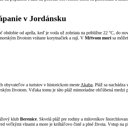
tápanie v Jordánsku
ť obdobie od apríla, keď je voda už zohriata na približne 22 °C, do no
morským životom vrátane korytnačiek a rají. V
Mŕtvom mori
sa môžete
h obyvateľov a turistov v historickom meste
Akaba
. Pláž sa nachádza 
rským životom. Vďaka tomu je táto pláž mimoriadne obľúbená medzi p
lážový klub
Berenice
. Skvelá pláž pre rodiny a milovníkov šnorchlovan
eľkými vlnami a more je krištáľovo čisté a plné života. Vstup na pláž