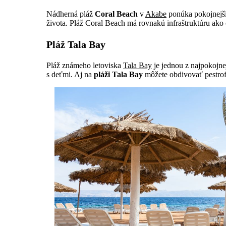
Nádherná pláž
Coral Beach
v
Akabe
ponúka pokojnejši
života. Pláž Coral Beach má rovnakú infraštruktúru ako
Pláž Tala Bay
Pláž známeho letoviska
Tala Bay
je jednou z najpokojn
s deťmi. Aj na
pláži Tala Bay
môžete obdivovať pestrofa