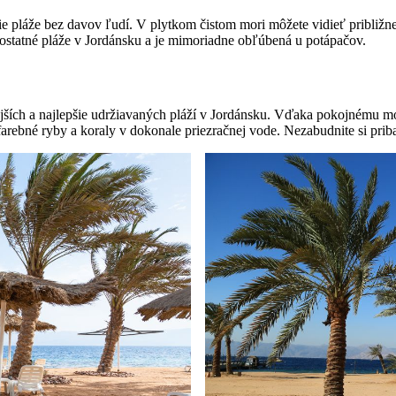
e pláže bez davov ľudí. V plytkom čistom mori môžete vidieť približ
 ostatné pláže v Jordánsku a je mimoriadne obľúbená u potápačov.
ejších a najlepšie udržiavaných pláží v Jordánsku. Vďaka pokojnému 
rebné ryby a koraly v dokonale priezračnej vode. Nezabudnite si priba