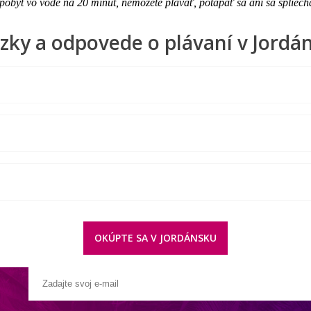
obyt vo vode na 20 minút, nemôžete plávať, potápať sa ani sa špliech
zky a odpovede o plávaní v Jordá
OKÚPTE SA V JORDÁNSKU