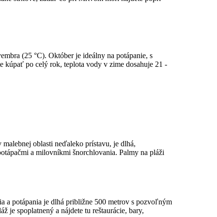
vembra (25 °C). Október je ideálny na potápanie, s
 kúpať po celý rok, teplota vody v zime dosahuje 21 -
v malebnej oblasti neďaleko prístavu, je dlhá,
otápačmi a milovníkmi šnorchlovania. Palmy na pláži
ia a potápania je dlhá približne 500 metrov s pozvoľným
 je spoplatnený a nájdete tu reštaurácie, bary,