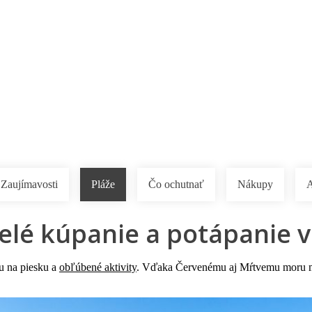
Pobočky
Časté otázky
Destinácie
Služby
Zaujímavosti
Pláže
Čo ochutnať
Nákupy
A
velé kúpanie a potápanie 
u na piesku a
obľúbené aktivity
. Vďaka Červenému aj Mŕtvemu moru