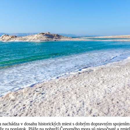
a nachádza v dosahu historických miest s dobrým dopravným spojením a
áže za poplatok. Pláže na pobreží Červeného mora sú piesočnaté a zmieš