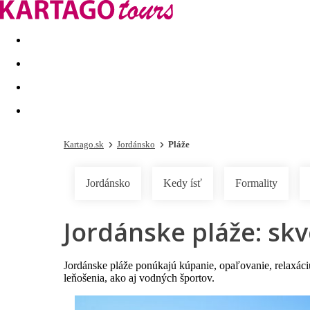
Last minute
Dovolenkové kluby
First minute - Leto 2026
Kartago.sk
Jordánsko
Pláže
Jordánsko
Kedy ísť
Formality
Jordánske pláže: sk
Jordánske pláže ponúkajú kúpanie, opaľovanie, relaxáci
leňošenia, ako aj vodných športov.