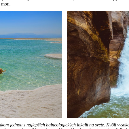
 mori.
om jednou z najlepších balneologických lokalít na svete. Kvôli vysokej