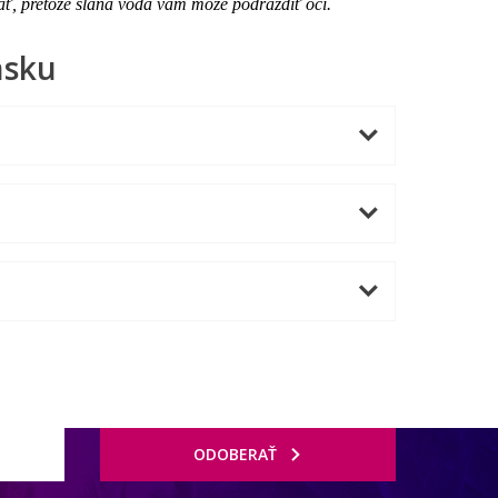
ať, pretože slaná voda vám môže podráždiť oči.
nsku
ODOBERAŤ