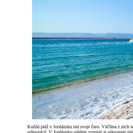
Každá pláž v Jordánsku má svoje čaro. Väčšina z nich s
reštaurácií. V Jordánsku nájdete verejné aj súkromné pl