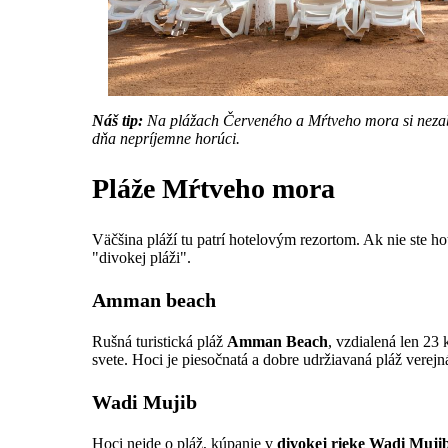
Náš tip:
Na plážach Červeného a Mŕtveho mora si nezabud
dňa nepríjemne horúci.
Pláže Mŕtveho mora
Väčšina pláží tu patrí hotelovým rezortom. Ak nie ste h
"divokej pláži".
Amman beach
Rušná turistická pláž
Amman Beach
, vzdialená len 2
svete. Hoci je piesočnatá a dobre udržiavaná pláž verejn
Wadi Mujib
Hoci nejde o pláž, kúpanie v
divokej rieke Wadi Muji