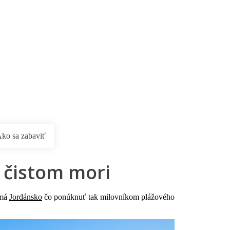
ko sa zabaviť
v čistom mori
 má
Jordánsko
čo ponúknuť tak milovníkom plážového