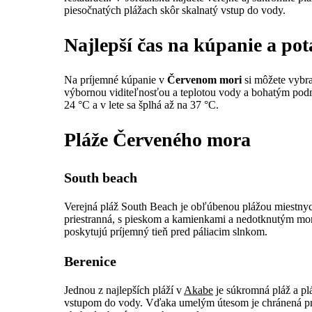
piesočnatých plážach skôr skalnatý vstup do vody.
Najlepší čas na kúpanie a po
Na príjemné kúpanie v
Červenom mori
si môžete vybra
výbornou viditeľnosťou a teplotou vody a bohatým pod
24 °C a v lete sa šplhá až na 37 °C.
Pláže Červeného mora
South beach
Verejná pláž South Beach je obľúbenou plážou miestnyc
priestranná, s pieskom a kamienkami a nedotknutým mo
poskytujú príjemný tieň pred páliacim slnkom.
Berenice
Jednou z najlepších pláží v
Akabe
je súkromná pláž a p
vstupom do vody. Vďaka umelým útesom je chránená pred v